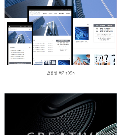
반응형 특가s05n