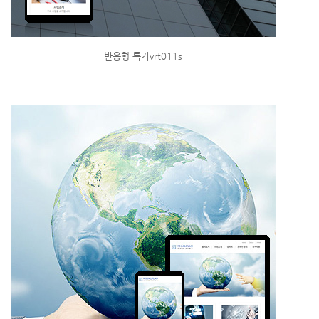
반응형 특가vrt011s