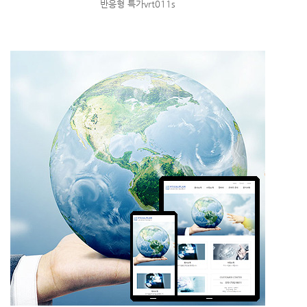
반응형 특가vrt011s