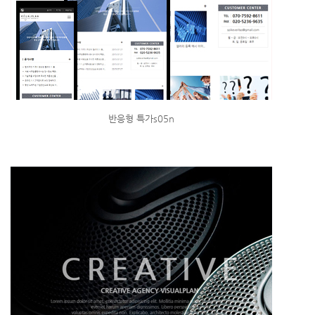
반응형 특가s05n