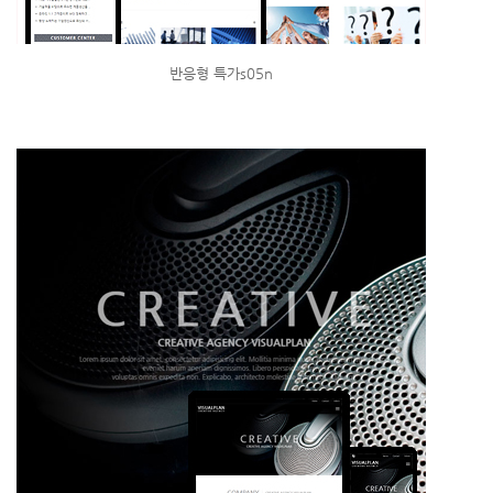
반응형 특가s05n