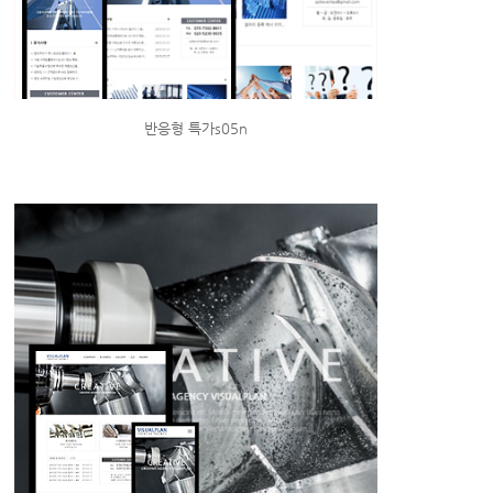
반응형 특가s05n