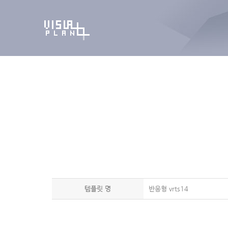
템플릿 명
반응형 vrts14