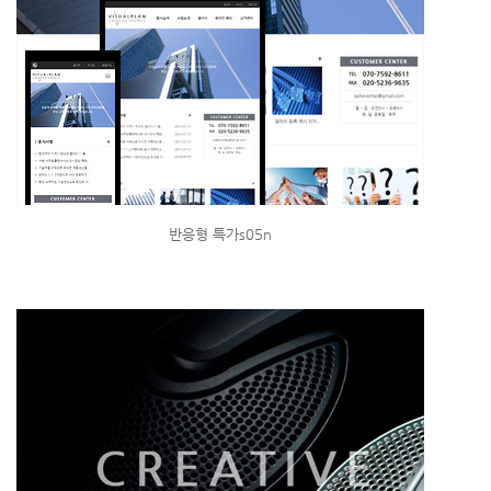
반응형 특가s05n