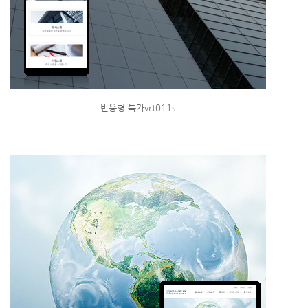
반응형 특가vrt011s