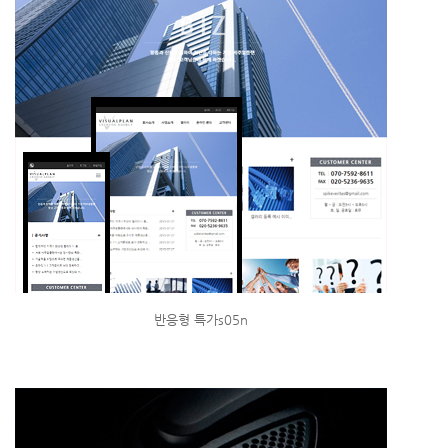
반응형 특가s05n