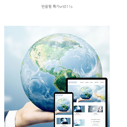
반응형 특가vrt011s