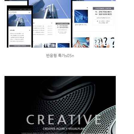
반응형 특가s05n