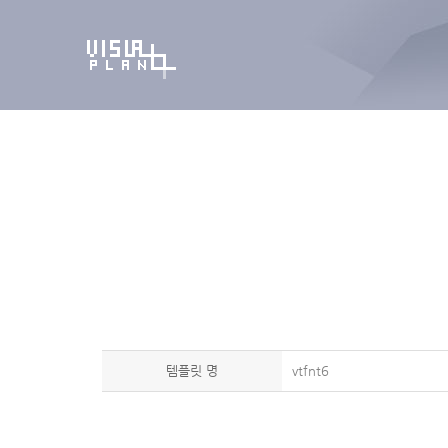
템플릿 명
vtfnt6